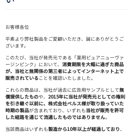
お客様各位
平素より弊社製品をご愛顧いただき、誠にありがとうご
ざいます。
このたび、当社が発売元である「薬用ピュアニューヴァ
ージンピンク」において、
消費期限を大幅に過ぎた商品
が、当社と無関係の第三者によってインターネット上で
販売されている
ことを確認いたしました。
これらの商品は、当社が過去に広告用サンプルとして
無
償提供したもの
や、
2015年に当社が発売元としての権利
を引き継ぐ以前に、株式会社ベルス様が取り扱っていた
時期の製品
が含まれており、いずれも
当社が販売を許可
した経路を通じて流通したものではありません
。
当該商品はいずれも
製造から10年以上が経過しており
、